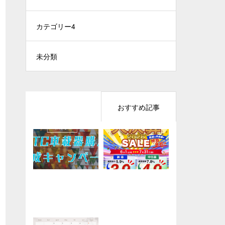
カテゴリー4
未分類
最近の記事
おすすめ記事
キャンペーン「NE
「ダカールパフォ
年に一度の大チャ
ＥＴＣ車載器購入
XCO東日本管内車
ーマンスキャンペ
ンス！「大決算セ
助成キャンペーン
載器購入助成キャ
ーン」
ール2026」
ンペーン2026」