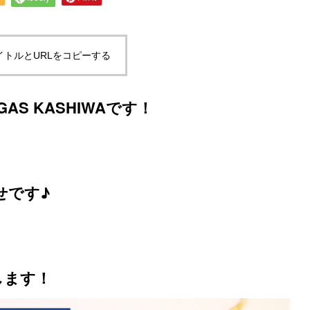
イトルとURLをコピーする
GASGAS KASHIWAです！
せです♪
します！