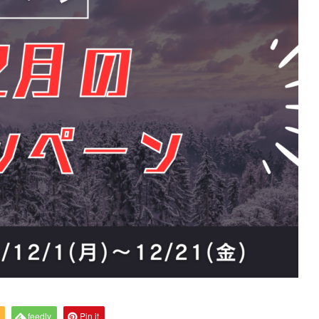
feedly
Pin it