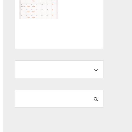
Husqvarna「0％ロ
【お知らせ】2026
ーンフェア」
年4月営業カレンダ
ー