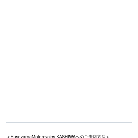
＜HusqvarnaMotorcycles KASHIWAへのご来店方法＞