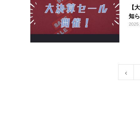
【大
知ら
2025.