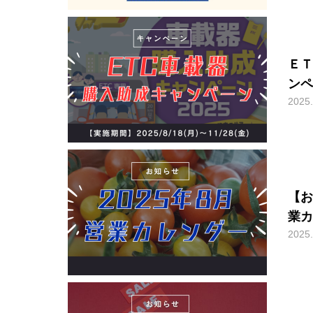
ＥＴ
ンペ
2025.
【お
業カ
2025.