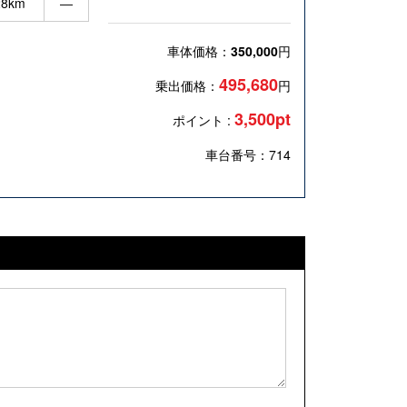
28km
―
車体価格：
350,000
円
495,680
乗出価格：
円
3,500pt
ポイント :
車台番号：714